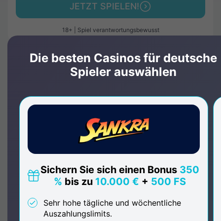
JETZT SPIELEN!
18+ | Spiel verantwortungsbewusst
Die besten Casinos für deutsche
TOP 10 ONLINE CASINOS
Spieler auswählen
OHNE VERIFIZIERUNG 2026 –
BESTE CASINOS OHNE KYC
Hier finden Sie die
Top 10 Online Casinos ohne
Verifizierung
2026 im Vergleich. Die
besten Casinos
ohne KYC
bieten eine schnelle Registrierung, flexible
Zahlungsmethoden und einfache
Auszahlungen
.
Sichern Sie sich einen Bonus
350
Unsere Übersicht vergleicht beliebte Anbieter anhand
%
bis zu
10.000 €
+
500 FS
von Bonusangeboten und wichtigen Funktionen für
Spieler.
Sehr hohe tägliche und wöchentliche
Auszahlungslimits.