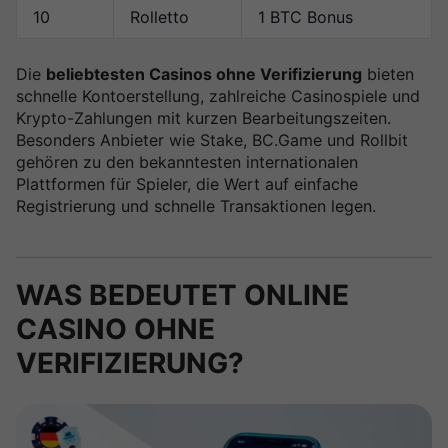
10
Rolletto
1 BTC Bonus
Die
beliebtesten Casinos ohne Verifizierung
bieten
schnelle Kontoerstellung, zahlreiche Casinospiele und
Krypto-Zahlungen mit kurzen Bearbeitungszeiten.
Besonders Anbieter wie Stake, BC.Game und Rollbit
gehören zu den bekanntesten internationalen
Plattformen für Spieler, die Wert auf einfache
Registrierung und schnelle Transaktionen legen.
WAS BEDEUTET ONLINE
CASINO OHNE
VERIFIZIERUNG?