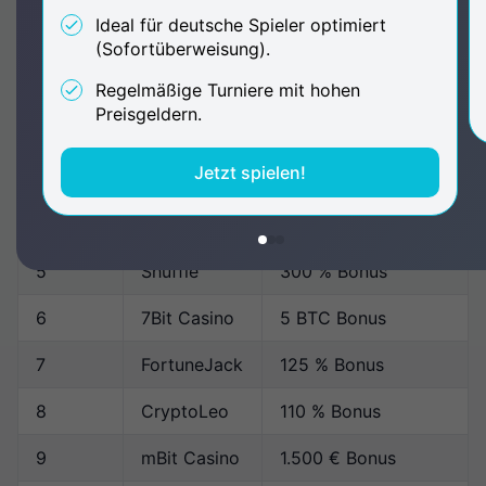
Ideal für deutsche Spieler optimiert
Position
Casino
Willkommensbonus
(Sofortüberweisung).
1
Stake
200 % Bonus
Regelmäßige Turniere mit hohen
Preisgeldern.
2
BC.Game
360 % Bonus
Jetzt spielen!
3
Cloudbet
200 % Bonus
4
Lucky Block
5 BTC + Freispiele
5
Shuffle
300 % Bonus
6
7Bit Casino
5 BTC Bonus
7
FortuneJack
125 % Bonus
8
CryptoLeo
110 % Bonus
9
mBit Casino
1.500 € Bonus