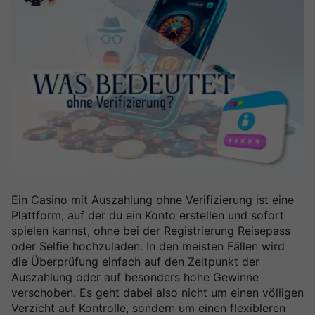
Ein Casino mit Auszahlung ohne Verifizierung ist eine
Plattform, auf der du ein Konto erstellen und sofort
spielen kannst, ohne bei der Registrierung Reisepass
oder Selfie hochzuladen. In den meisten Fällen wird
die Überprüfung einfach auf den Zeitpunkt der
Auszahlung oder auf besonders hohe Gewinne
verschoben. Es geht dabei also nicht um einen völligen
Verzicht auf Kontrolle, sondern um einen flexibleren