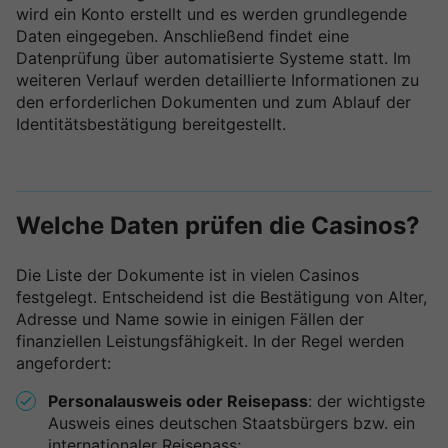
wird ein Konto erstellt und es werden grundlegende
Daten eingegeben. Anschließend findet eine
Datenprüfung über automatisierte Systeme statt. Im
weiteren Verlauf werden detaillierte Informationen zu
den erforderlichen Dokumenten und zum Ablauf der
Identitätsbestätigung bereitgestellt.
Welche Daten prüfen die Casinos?
Die Liste der Dokumente ist in vielen Casinos
festgelegt. Entscheidend ist die Bestätigung von Alter,
Adresse und Name sowie in einigen Fällen der
finanziellen Leistungsfähigkeit. In der Regel werden
angefordert:
Personalausweis oder Reisepass
: der wichtigste
Ausweis eines deutschen Staatsbürgers bzw. ein
internationaler Reisepass;