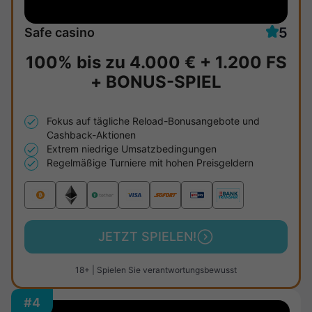
5
Safe casino
100% bis zu
4.000 €
+
1.200 FS
+
BONUS-SPIEL
Fokus auf tägliche Reload-Bonusangebote und
Cashback-Aktionen
Extrem niedrige Umsatzbedingungen
Regelmäßige Turniere mit hohen Preisgeldern
JETZT SPIELEN!
18+ | Spielen Sie verantwortungsbewusst
#4