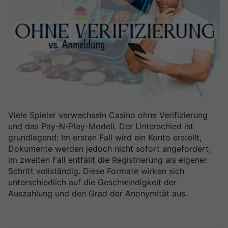
Viele Spieler verwechseln Casino ohne Verifizierung
und das Pay-N-Play-Modell. Der Unterschied ist
grundlegend: Im ersten Fall wird ein Konto erstellt,
Dokumente werden jedoch nicht sofort angefordert;
im zweiten Fall entfällt die Registrierung als eigener
Schritt vollständig. Diese Formate wirken sich
unterschiedlich auf die Geschwindigkeit der
Auszahlung und den Grad der Anonymität aus.