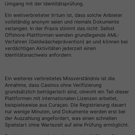
Umgang mit der Identitätsprüfung.
Ein weitverbreiteter Irrtum ist, dass solche Anbieter
vollständig anonym seien und niemals Dokumente
verlangen. In der Praxis stimmt das nicht: Selbst
Offshore-Plattformen wenden grundlegende AML-
Verfahren (Geldwäscheprävention) an und können bei
verdächtigen Aktivitäten jederzeit einen
Identitätsnachweis anfordern.
Ein weiteres verbreitetes Missverständnis ist die
Annahme, dass Casinos ohne Verifizierung
grundsätzlich betrügerisch sind, obwohl ein Teil dieser
Plattformen mit internationalen Lizenzen arbeitet,
beispielsweise aus Curaçao. Die Registrierung dauert
nur wenige Minuten, und Dokumente werden erst bei
der Auszahlung angefordert, was einen schnellen
Spielstart ohne Wartezeit auf eine Prüfung ermöglicht.