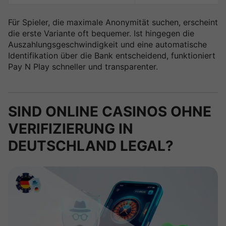
Für Spieler, die maximale Anonymität suchen, erscheint
die erste Variante oft bequemer. Ist hingegen die
Auszahlungsgeschwindigkeit und eine automatische
Identifikation über die Bank entscheidend, funktioniert
Pay N Play schneller und transparenter.
SIND ONLINE CASINOS OHNE
VERIFIZIERUNG IN
DEUTSCHLAND LEGAL?