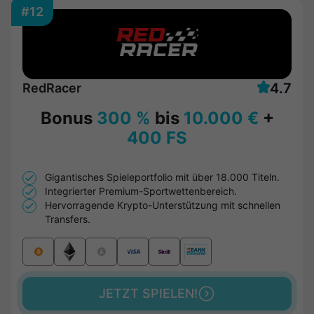
#12
4.7
RedRacer
Bonus
300 %
bis
10.000 €
+
400 FS
Gigantisches Spieleportfolio mit über 18.000 Titeln.
Integrierter Premium-Sportwettenbereich.
Hervorragende Krypto-Unterstützung mit schnellen
Transfers.
JETZT SPIELEN!