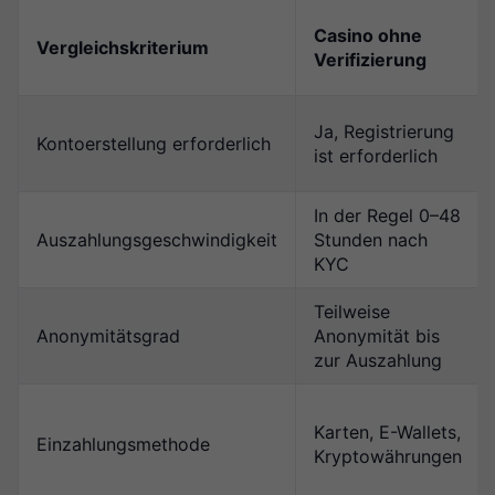
Casino
ohne
Vergleichskriterium
Verifizierung
Ja, Registrierung
Kontoerstellung erforderlich
ist erforderlich
In der Regel 0–48
Auszahlungsgeschwindigkeit
Stunden nach
KYC
Teilweise
Anonymitätsgrad
Anonymität bis
zur Auszahlung
Karten, E-Wallets,
Einzahlungsmethode
Kryptowährungen