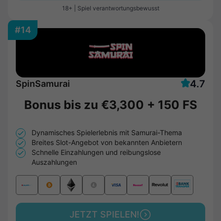
18+ | Spiel verantwortungsbewusst
#14
4.7
SpinSamurai
Bonus bis zu
€3,300
+
150 FS
Dynamisches Spielerlebnis mit Samurai-Thema
Breites Slot-Angebot von bekannten Anbietern
Schnelle Einzahlungen und reibungslose
Auszahlungen
JETZT SPIELEN!